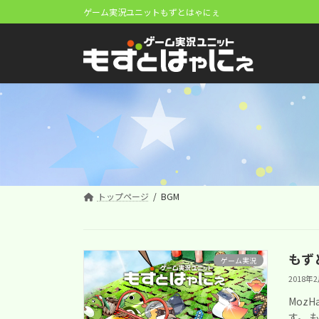
コ
ナ
ゲーム実況ユニットもずとはゃにぇ
ン
ビ
テ
ゲ
ン
ー
ツ
シ
へ
ョ
ス
ン
キ
に
ッ
移
プ
動
トップページ
BGM
もず
ゲーム実況
2018年
Moz
す。 